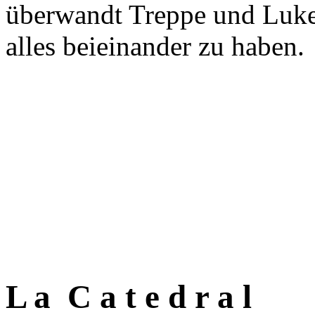
überwandt Treppe und Luke
alles beieinander zu haben.
L a C a t e d r a l