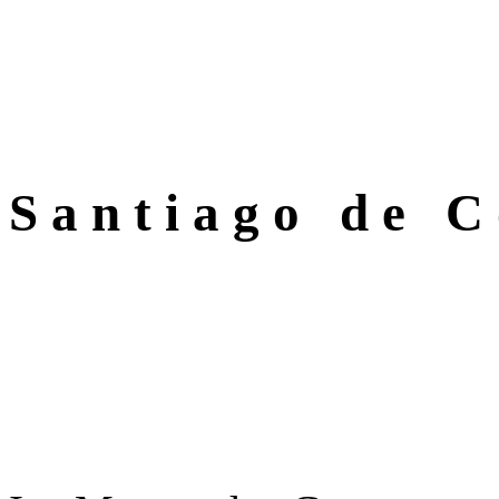
S a n t i a g o d e C o